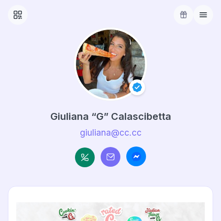
Giuliana “G” Calascibetta
giuliana@cc.cc